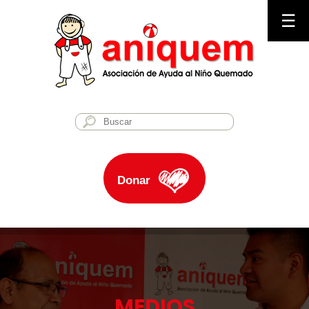
☰
Donar
MEDIOS