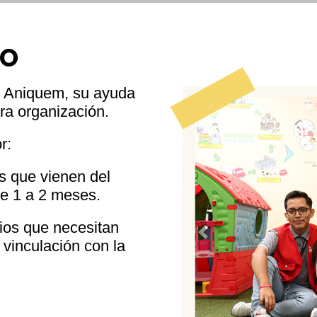
DO
en Aniquem, su ayuda
ra organización.
r:
s que vienen del
re 1 a 2 meses.
rios que necesitan
Previous
 vinculación con la