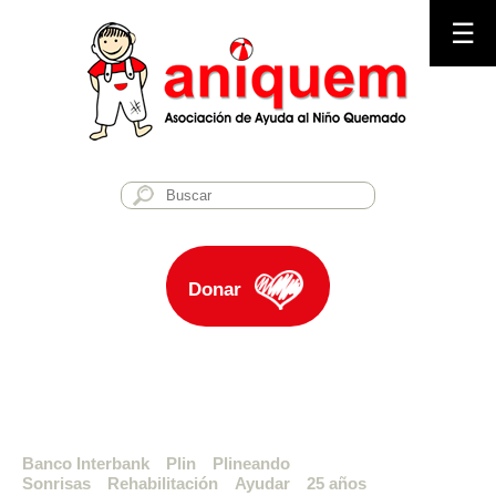
☰
Donar
Banco Interbank
Plin
Plineando
Sonrisas
Rehabilitación
Ayudar
25 años