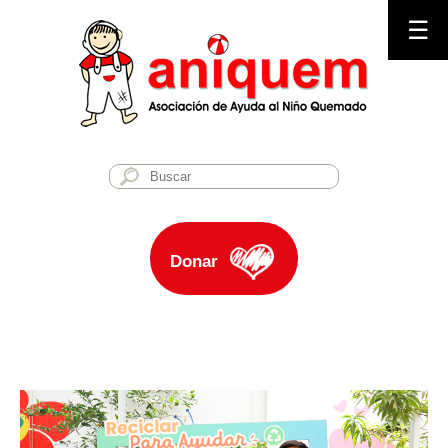
☰
Donar